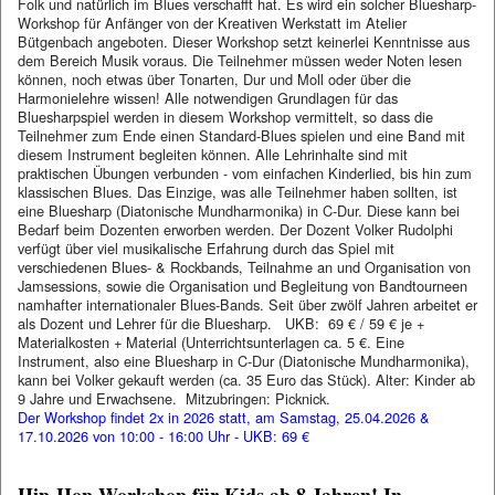
Folk und natürlich im Blues verschafft hat. Es wird ein solcher Bluesharp-
Workshop für Anfänger von der Kreativen Werkstatt im Atelier
Bütgenbach angeboten. Dieser Workshop setzt keinerlei Kenntnisse aus
dem Bereich Musik voraus. Die Teilnehmer müssen weder Noten lesen
können, noch etwas über Tonarten, Dur und Moll oder über die
Harmonielehre wissen! Alle notwendigen Grundlagen für das
Bluesharpspiel werden in diesem Workshop vermittelt, so dass die
Teilnehmer zum Ende einen Standard-Blues spielen und eine Band mit
diesem Instrument begleiten können. Alle Lehrinhalte sind mit
praktischen Übungen verbunden - vom einfachen Kinderlied, bis hin zum
klassischen Blues. Das Einzige, was alle Teilnehmer haben sollten, ist
eine Bluesharp (Diatonische Mundharmonika) in C-Dur. Diese kann bei
Bedarf beim Dozenten erworben werden. Der Dozent Volker Rudolphi
verfügt über viel musikalische Erfahrung durch das Spiel mit
verschiedenen Blues- & Rockbands, Teilnahme an und Organisation von
Jamsessions, sowie die Organisation und Begleitung von Bandtourneen
namhafter internationaler Blues-Bands. Seit über zwölf Jahren arbeitet er
als Dozent und Lehrer für die Bluesharp. UKB: 69 € / 59 € je +
Materialkosten + Material (Unterrichtsunterlagen ca. 5 €. Eine
Instrument, also eine Bluesharp in C-Dur (Diatonische Mundharmonika),
kann bei Volker gekauft werden (ca. 35 Euro das Stück). Alter: Kinder ab
9 Jahre und Erwachsene. Mitzubringen: Picknick.
Der Workshop findet 2x in 2026 statt, am Samstag, 25.04.2026 &
17.10.2026 von 10:00 - 16:00 Uhr - UKB: 69 €
Hip-Hop Workshop für Kids ab 8 Jahren! In