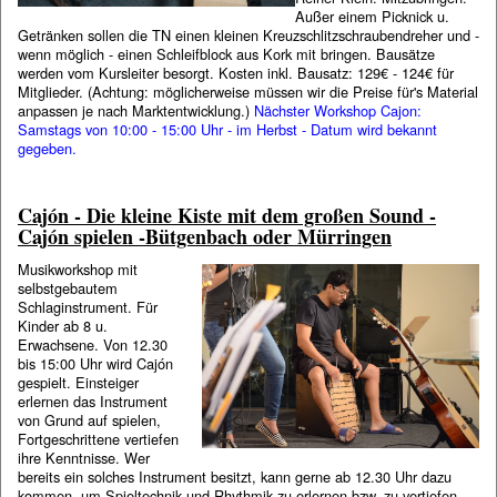
Außer einem Picknick u.
Getränken sollen die TN einen kleinen Kreuzschlitzschraubendreher und -
wenn möglich - einen Schleifblock aus Kork mit bringen. Bausätze
werden vom Kursleiter besorgt. Kosten inkl. Bausatz: 129€ - 124€ für
Mitglieder. (Achtung: möglicherweise müssen wir die Preise für's Material
anpassen je nach Marktentwicklung.)
Nächster Workshop Cajon:
Samstags von 10:00 - 15:00 Uhr - im Herbst - Datum wird bekannt
gegeben.
Cajón - Die kleine Kiste mit dem großen Sound -
Cajón spielen -Bütgenbach oder Mürringen
Musikworkshop mit
selbstgebautem
Schlaginstrument. Für
Kinder ab 8 u.
Erwachsene. Von 12.30
bis 15:00 Uhr wird Cajón
gespielt. Einsteiger
erlernen das Instrument
von Grund auf spielen,
Fortgeschrittene vertiefen
ihre Kenntnisse. Wer
bereits ein solches Instrument besitzt, kann gerne ab 12.30 Uhr dazu
kommen, um Spieltechnik und Rhythmik zu erlernen bzw. zu vertiefen.