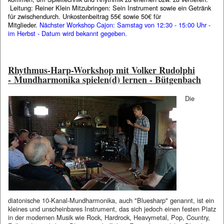
Leitung: Reiner Klein Mitzubringen: Sein Instrument sowie ein Getränk
für zwischendurch. Unkostenbeitrag 55€ sowie 50€ für
Mitglieder.
Nächster Workshop Cajon: Samstag von 12:30 - 15:00 Uhr -
im Herbst - Datum wird bekannt gegeben.
Rhythmus-Harp-Workshop mit Volker Rudolphi
-
Mundharmonika spielen(d) lernen - Bütgenbach
Die
diatonische 10-Kanal-Mundharmonika, auch "Bluesharp" genannt, ist ein
kleines und unscheinbares Instrument, das sich jedoch einen festen Platz
in der modernen Musik wie Rock, Hardrock, Heavymetal, Pop, Country,