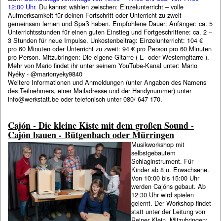
12:00 Uhr.
Du kannst wählen zwischen:
Einzelunterricht – volle
Aufmerksamkeit für deinen Fortschritt oder
Unterricht zu zweit –
gemeinsam lernen und Spaß haben.
Empfohlene Dauer:
Anfänger: ca. 5
Unterrichtsstunden für einen guten Einstieg und
Fortgeschrittene: ca. 2 –
3 Stunden für neue Impulse. Unkostenbeitrag:
Einzelunterricht: 104 €
pro 60 Minuten oder
Unterricht zu zweit: 94 € pro Person pro 60 Minuten
pro Person.
Mitzubringen:
Die eigene Gitarre ( E- oder Westerngitarre ).
M
ehr von Mario findet ihr unter seinem YouTube-Kanal unter: Mario
Nyéky -
@marionyeky9840
Weitere Informationen und Anmeldungen (unter Angaben des Namens
des Teilnehmers, einer Mailadresse und der Handynummer) unter
info@werkstatt.be oder telefonisch unter 080/ 647 170.
Cajón - Die kleine Kiste mit dem großen Sound -
Cajón bauen - Bütgenbach oder Mürringen
Musikworkshop mit
selbstgebautem
Schlaginstrument. Für
Kinder ab 8 u. Erwachsene.
Von 10:00 bis 15:00 Uhr
werden Cajóns gebaut. Ab
12:30 Uhr wird spielen
gelernt. Der Workshop findet
statt unter der Leitung von
Reiner Klein. Mitzubringen: