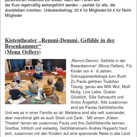
der Kurs regelmäßig weitergeführt werden – perfekt für alle, die
dranbleiben möchten. Unkostenbeitrag: 20 € für Mitglieder/24 € für Nicht-
Mitglieder
Kistentheater „Remmi-Demmi, Gefühle in der
Besenkammer“
(Mona Oellers)
„Remmi-
Demmi, Gefühle in der
Besenkammer“ (Mona Oellers). Für
Kinder von 4 - 8 Jahren.
Schnupperworkshops zum Buch:
Zu Paula gehören Trudchen
Traurig, genau wie Willi Wut, Molli
Mutig, Lina Liebe, Gustav
Glücklich, Sille Sehnsucht und
Anton Ängstlich. Alle zusammen
sind sie Paulas Gefühlsfamilie.
Und wie es in einer Familie so ist: Meistens sind alle nett zueinander,
aber manchmal gibt es auch Streit und Zank. Mit einem „Kisten
Theater“ lernen wir zusammen Paula und ihre Gefühlsfamilie kennen.
Greifbar, fröhlich und vielseitig. Gefühlstrainerin Andrea Huppertz freut
sich, zusammen mit den Kindern auf eine spannende Reise in das Land