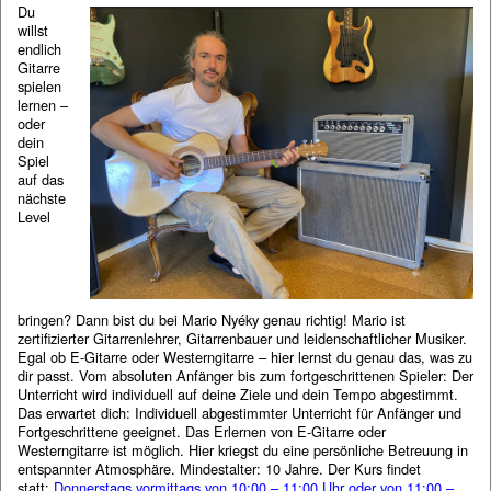
Du
willst
endlich
Gitarre
spielen
lernen –
oder
dein
Spiel
auf das
nächste
Level
bringen? Dann bist du bei Mario Nyéky genau richtig! Mario ist
zertifizierter Gitarrenlehrer, Gitarrenbauer und leidenschaftlicher Musiker.
Egal ob E-Gitarre oder Westerngitarre – hier lernst du genau das, was zu
dir passt. Vom absoluten Anfänger bis zum fortgeschrittenen Spieler: Der
Unterricht wird individuell auf deine Ziele und dein Tempo abgestimmt.
Das erwartet dich:
Individuell abgestimmter Unterricht f
ür Anfänger und
Fortgeschrittene geeignet. Das Erlernen von
E-Gitarre oder
Westerngitarre ist möglich. Hier kriegst du eine p
ersönliche Betreuung in
entspannter Atmosphäre.
Mindestalter: 10 Jahre. Der Kurs findet
statt:
Donnerstags vormittags von
10:00 – 11:00 Uhr oder von
11:00 –